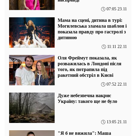
07:05 23.11
Мама на сцені, дитина в турі:
Могилевська зламала шаблон і
показала правду про гастролі з
дитиною
11:11 22.11
Оля Фреймут показала, як
розважилась в Лондоні після
того, як потрапила під
ракетний обстріл в Києві
07:52 22.11
Дуже небезпечна накриє
Україну: такого ще не було
13:05 21.11
"Я б не вижила": Маша