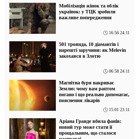
Мобілізація жінок та облік
українок: у ТЦК зробили
важливе попередження
16:56 24.11
501 троянда, 10 діамантів і
нарешті заручини: як Melovin
закохався в Злотю
06:58 24.11
Магнітна буря накриває
Землю: чому вам раптом
погано і що реально допомагає,
пояснення лікарів
15:01 23.11
Аріана Гранде вбила фанів:
новий тур може стати її
прощальним, що сталося
насправді